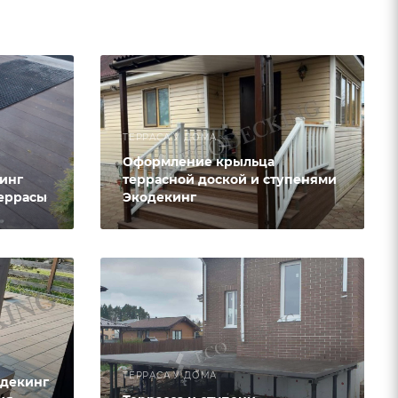
ТЕРРАСА У ДОМА
Оформление крыльца
кинг
террасной доской и ступенями
террасы
Экодекинг
ТЕРРАСА У ДОМА
одекинг