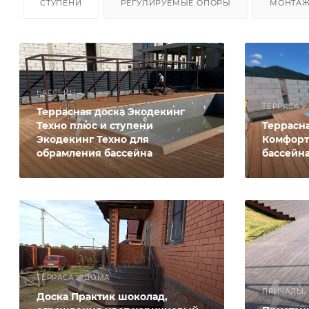
СТУПЕНИ
РЕГУЛИРУЕМЫЕ ОПОРЫ
МОНТА
БАССЕЙН
ТЕРРАСА 
Террасная доска Экодекинг
Техно плюс и ступени
Террасн
Экодекинг Техно для
Комфорт
обрамления бассейна
бассейн
ТЕРРАСА У ДОМА
ПРИЧАЛЫ,
Доска Практик шоколад,