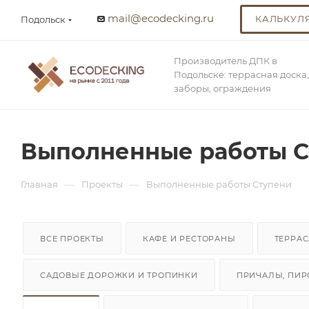
mail@ecodecking.ru
КАЛЬКУЛ
Подольск
Производитель ДПК в
Подольске: террасная доска,
заборы, ограждения
Выполненные работы С
—
—
Главная
Проекты
Выполненные работы Ступени
ВСЕ ПРОЕКТЫ
КАФЕ И РЕСТОРАНЫ
ТЕРРАС
САДОВЫЕ ДОРОЖКИ И ТРОПИНКИ
ПРИЧАЛЫ, ПИР