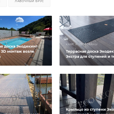
Ж
ЛАВОЧНЫЙ БРУС
У ДОМА
КАФЕ И РЕСТОРАНЫ
ая доска Экодекинг
 3D монтаж возле
Террасная доска Экоде
а
Экстра для ступеней и 
ТЕРРАСА У ДОМА
 ПИРСЫ, ПРИСТАНИ
Крыльцо из ступени Эк